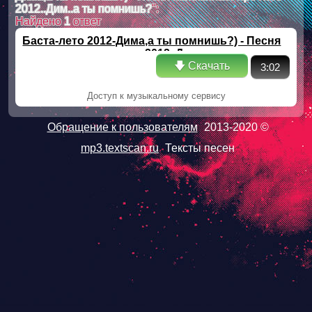
2012..Дим..а ты помнишь?
":
Найдено
1
ответ
Баста-лето 2012-Дима,а ты помнишь?) - Песня
напоминает про лето 2012..Дим..а ты
🡇 Скачать
помнишь?
3:02
Доступ к музыкальному сервису
Обращение к пользователям
2013-2020 ©
mp3.textscan.ru
Тексты песен