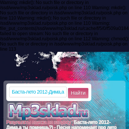
Warning: mkdir(): No such file or directory in
/ssd/www/mp3sklad.ru/poisk.php on line 110 Warning: mkdir():
No such file or directory in /ssd/www/mp3sklad.ru/poisk.php on
line 110 Warning: mkdir(): No such file or directory in
/ssd/www/mp3sklad.ru/poisk.php on line 110 Warning:
file_put_contents(/ssd/www/mp3sklad.ru/cache/f/5/0/f509a01
failed to open stream: No such file or directory in
/ssd/www/mp3sklad.ru/poisk.php on line 112 Warning: chmod():
No such file or directory in /ssd/www/mp3sklad.ru/poisk.php on
line 113
Найти
Результаты поиска по запросу "
Баста-лето 2012-
Дима,а ты помнишь?) - Песня напоминает про лето