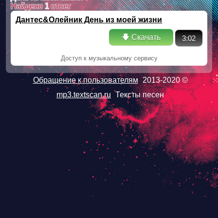
Найдено
1
ответ
Дантес&Олейник День из моей жизни
🡇 Скачать
3:02
Доступ к музыкальному сервису
Обращение к пользователям
2013-2020 ©
mp3.textscan.ru
Тексты песен