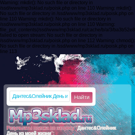
Warning: mkdir(): No such file or directory in
/ssd/www/mp3sklad.ru/poisk.php on line 110 Warning: mkdir():
No such file or directory in /ssd/www/mp3sklad.ru/poisk.php on
line 110 Warning: mkdir(): No such file or directory in
/ssd/www/mp3sklad.ru/poisk.php on line 110 Warning:
file_put_contents(/ssd/www/mp3sklad.ru/cache/b/a/3/ba3b52
failed to open stream: No such file or directory in
/ssd/www/mp3sklad.ru/poisk.php on line 112 Warning: chmod():
No such file or directory in /ssd/www/mp3sklad.ru/poisk.php on
line 113
Найти
Результаты поиска по запросу "
Дантес&Олейник
День из моей жизни
":