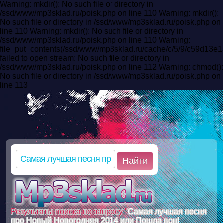
Warning: mkdir(): No such file or directory in
/ssd/www/mp3sklad.ru/poisk.php on line 110 Warning: mkdir():
No such file or directory in /ssd/www/mp3sklad.ru/poisk.php on
line 110 Warning: mkdir(): No such file or directory in
/ssd/www/mp3sklad.ru/poisk.php on line 110 Warning:
file_put_contents(/ssd/www/mp3sklad.ru/cache/c/5/9/c59d13
failed to open stream: No such file or directory in
/ssd/www/mp3sklad.ru/poisk.php on line 112 Warning: chmod():
No such file or directory in /ssd/www/mp3sklad.ru/poisk.php on
line 113
Найти
Результаты поиска по запросу "
Самая лучшая песня
про Новый Новогодняя 2014 или Пошла вон!