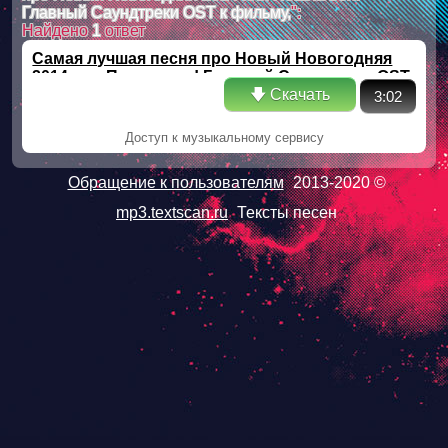
Главный Саундтреки OST к фильму,
":
Найдено
1
ответ
Самая лучшая песня про Новый Новогодняя
2014 или Пошла вон! Главный Саундтреки OST
🡇 Скачать
к фильму,
3:02
Доступ к музыкальному сервису
Обращение к пользователям
2013-2020 ©
mp3.textscan.ru
Тексты песен