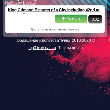
Найдено
1
ответ
King Crimson Pictures of a City Including 42nd at
Treadmill
🡇 Скачать
3:02
Доступ к музыкальному сервису
Обращение к пользователям
2013-2020 ©
mp3.textscan.ru
Тексты песен