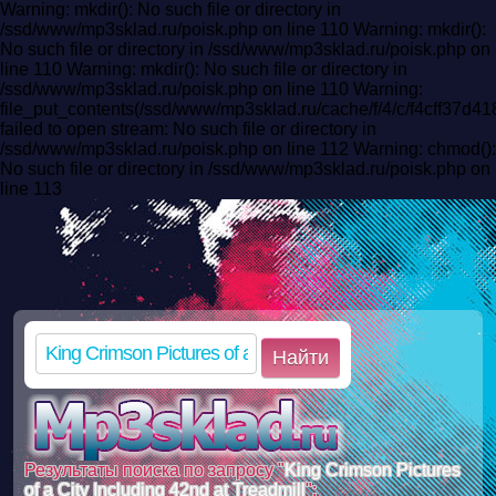
Warning: mkdir(): No such file or directory in
/ssd/www/mp3sklad.ru/poisk.php on line 110 Warning: mkdir():
No such file or directory in /ssd/www/mp3sklad.ru/poisk.php on
line 110 Warning: mkdir(): No such file or directory in
/ssd/www/mp3sklad.ru/poisk.php on line 110 Warning:
file_put_contents(/ssd/www/mp3sklad.ru/cache/f/4/c/f4cff37
failed to open stream: No such file or directory in
/ssd/www/mp3sklad.ru/poisk.php on line 112 Warning: chmod():
No such file or directory in /ssd/www/mp3sklad.ru/poisk.php on
line 113
Найти
Результаты поиска по запросу "
King Crimson Pictures
of a City Including 42nd at Treadmill
":