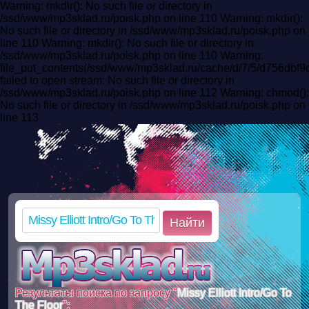
Warning: mkdir(): No such file or directory in
/ssd/www/mp3sklad.ru/poisk.php on line 110 Warning: mkdir():
No such file or directory in /ssd/www/mp3sklad.ru/poisk.php on
line 110 Warning: mkdir(): No such file or directory in
/ssd/www/mp3sklad.ru/poisk.php on line 110 Warning:
file_put_contents(/ssd/www/mp3sklad.ru/cache/d/7/5/d756dbf
failed to open stream: No such file or directory in
/ssd/www/mp3sklad.ru/poisk.php on line 112 Warning: chmod():
No such file or directory in /ssd/www/mp3sklad.ru/poisk.php on
line 113
Найти
Результаты поиска по запросу "
Missy Elliott Intro/Go To
The Floor
":