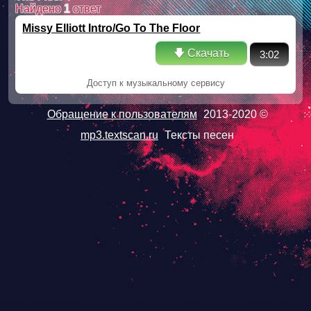
Найдено
1
ответ
Missy Elliott Intro/Go To The Floor
🡇 Скачать
3:02
Доступ к музыкальному сервису
Обращение к пользователям
2013-2020 ©
mp3.textscan.ru
Тексты песен