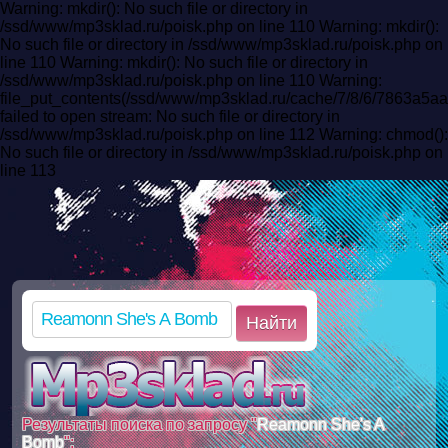
Warning: mkdir(): No such file or directory in
/ssd/www/mp3sklad.ru/poisk.php on line 110 Warning: mkdir():
No such file or directory in /ssd/www/mp3sklad.ru/poisk.php on
line 110 Warning: mkdir(): No such file or directory in
/ssd/www/mp3sklad.ru/poisk.php on line 110 Warning:
file_put_contents(/ssd/www/mp3sklad.ru/cache/7/8/6/7863a
failed to open stream: No such file or directory in
/ssd/www/mp3sklad.ru/poisk.php on line 112 Warning: chmod():
No such file or directory in /ssd/www/mp3sklad.ru/poisk.php on
line 113
Найти
Результаты поиска по запросу "
Reamonn She's A
Bomb
":